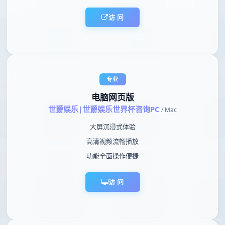
访 问
专业
电脑网页版
世爵娱乐|世爵娱乐世界杯咨询PC
/ Mac
大屏沉浸式体验
高清视频流畅播放
功能全面操作便捷
访 问