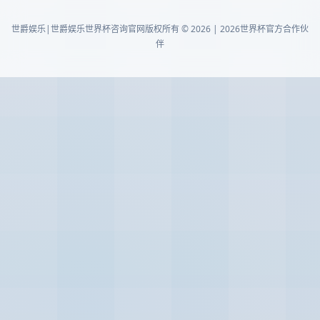
世爵娱乐|世爵娱乐世界杯咨询官网版权所有 © 2026 | 2026世界杯官方合作伙
伴
51La